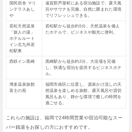
国民宿舎 マリ
遠賀郡芦屋町にある宿泊施設で、露天風
ンテラスあし
呂やサウナを完備。自然に囲まれた環境
や
でリフレッシュできる。
若松天然温泉
若松駅から徒歩約5分。天然温泉を備え
「旅人の湯」
たホテルで、ビジネスや観光に便利。
ホテルルート
イン北九州若
松駅東
西鉄イン黒崎
黒崎駅から徒歩約2分。大浴場を完備
し、快適な宿泊を提供するビジネスホテ
ル。
博多温泉旅館
福岡市南区に位置し、源泉かけ流しの天
富士の苑
然温泉を楽しめる旅館。露天風呂や貸切
風呂もあり、静かな環境で癒しの時間を
過ごせる。
これらの施設は、福岡で24時間営業や宿泊可能なスー
パー銭湯をお探しの方におすすめです。