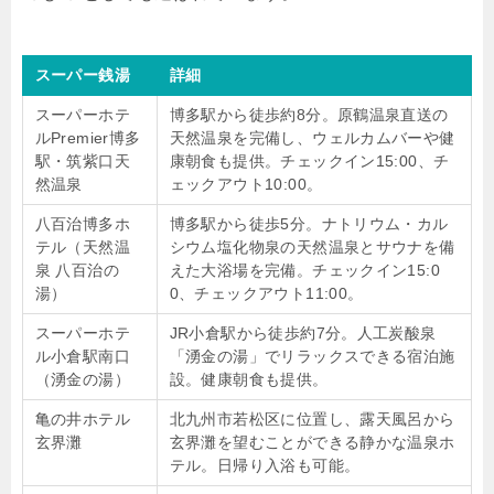
スーパー銭湯
詳細
スーパーホテ
博多駅から徒歩約8分。原鶴温泉直送の
ルPremier博多
天然温泉を完備し、ウェルカムバーや健
駅・筑紫口天
康朝食も提供。チェックイン15:00、チ
然温泉
ェックアウト10:00。
八百治博多ホ
博多駅から徒歩5分。ナトリウム・カル
テル（天然温
シウム塩化物泉の天然温泉とサウナを備
泉 八百治の
えた大浴場を完備。チェックイン15:0
湯）
0、チェックアウト11:00。
スーパーホテ
JR小倉駅から徒歩約7分。人工炭酸泉
ル小倉駅南口
「湧金の湯」でリラックスできる宿泊施
（湧金の湯）
設。健康朝食も提供。
亀の井ホテル
北九州市若松区に位置し、露天風呂から
玄界灘
玄界灘を望むことができる静かな温泉ホ
テル。日帰り入浴も可能。