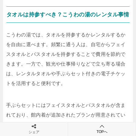
タオルは持参すべき？こうわの湯のレンタル事情
こうわの湯では、タオルを持参するかレンタルするか
を自由に選べます。頻繁に通う人は、自宅からフェイ
スタオルとバスタオルを持参することで費用を節約で
きます。一方で、観光や仕事帰りなどで立ち寄る場合
は、レンタルタオルや手ぶらセット付きの電子チケッ
トを活用すると便利です。
手ぶらセットにはフェイスタオルとバスタオルが含ま
れており、館内着が追加されたプランが用意されてい
る場合もあります。これにより、重い荷物を持ち歩く
TOPへ
シェア
必要がなくなり、身軽に入館できます。料金はセット