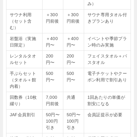
み）
サウナ利用
＋300
＋300
サウナ専用タオル付
（セット含
円前後
円前後
きプランあり
む）
岩盤浴（実施
＋400
＋400
イベントや季節プラ
日限定）
円〜
円〜
ン時のみ実施
レンタルタオ
200
200
フェイスタオル＋バ
ルセット
円〜
円〜
スタオル
手ぶらセット
500
500
電子チケットやクー
（タオル＋館
円〜
円〜
ポン利用で割引あり
内着）
回数券（10枚
7,000
共通
1回あたりの単価が
綴り）
円前後
割安になる
JAF会員割引
50円〜
50円〜
会員証提示が必要
100円
100円
引き
引き