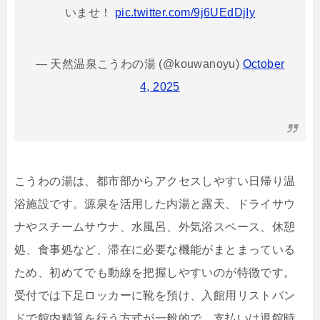
いませ！
pic.twitter.com/9j6UEdDjIy
— 天然温泉こうわの湯 (@kouwanoyu)
October
4, 2025
こうわの湯は、都市部からアクセスしやすい日帰り温
浴施設です。源泉を活用した内湯と露天、ドライサウ
ナやスチームサウナ、水風呂、外気浴スペース、休憩
処、食事処など、滞在に必要な機能がまとまっている
ため、初めてでも動線を把握しやすいのが特徴です。
受付では下足ロッカーに靴を預け、入館用リストバン
ドで館内精算を行う方式が一般的で、支払いは退館時