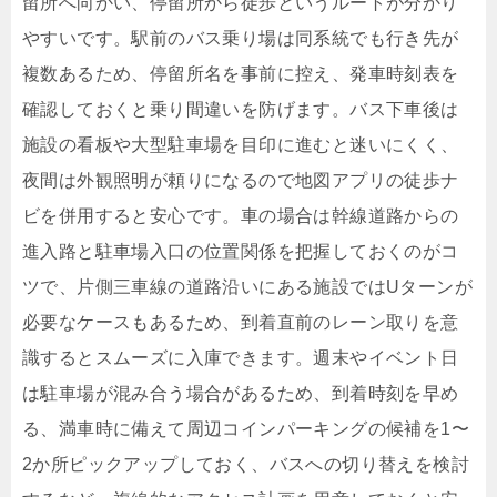
留所へ向かい、停留所から徒歩というルートが分かり
やすいです。駅前のバス乗り場は同系統でも行き先が
複数あるため、停留所名を事前に控え、発車時刻表を
確認しておくと乗り間違いを防げます。バス下車後は
施設の看板や大型駐車場を目印に進むと迷いにくく、
夜間は外観照明が頼りになるので地図アプリの徒歩ナ
ビを併用すると安心です。車の場合は幹線道路からの
進入路と駐車場入口の位置関係を把握しておくのがコ
ツで、片側三車線の道路沿いにある施設ではUターンが
必要なケースもあるため、到着直前のレーン取りを意
識するとスムーズに入庫できます。週末やイベント日
は駐車場が混み合う場合があるため、到着時刻を早め
る、満車時に備えて周辺コインパーキングの候補を1〜
2か所ピックアップしておく、バスへの切り替えを検討