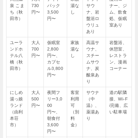
泉 こま
730
パック
湯な
サウ
ナー、ジ
ち（秋
円〜
3,500
し
ナ、岩
ム、飲食
田市）
円〜
盤浴ロ
処、仮眠
ウリュ
室あり
あり
ユーラ
大人
仮眠室
家族
高温サ
岩盤浴、
ンドホ
700
2,800
湯な
ウナ、
休憩室、
テル八
円〜
円〜、
し
スチー
レストラ
橋（秋
カプセ
ムサウ
ン、漫画
田市）
ル3,800
ナ、炭
コーナー
円〜
酸泉あ
り
にしめ
大人
夜間フ
客室
サウナ
道の駅隣
湯っ娘
500
リー3,0
利用
（中
接、Wi-F
ランド
円〜
00
可
温）、
i完備、広
（由利
円〜、
（別
薬湯あ
い駐車場
本荘
朝食付
料
り
市）
3,600
金）
円〜