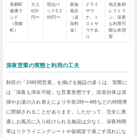
美郷町
大人
宿泊パ
家族
ドライ
地元食材
健康ラ
620
ック3,2
風呂
サウ
レストラ
ンド
円〜
00円〜
（追
ナ、ミ
ン、深夜
（美郷
加料
ストサ
も利用可
町）
金）
ウナあ
能な休憩
り
室
深夜営業の実態と利用の工夫
秋田の「24時間営業」を掲げる施設の多くは、実際に
は「深夜も滞在可能」な営業形態です。浴室自体は清
掃やお湯の入れ替えにより午前2時〜4時などの時間帯
に閉鎖されることがあります。したがって、完全に夜
通しお風呂に入り続けられる施設は少なく、深夜時間
帯はリクライニングシートや仮眠室で過ごす流れにな