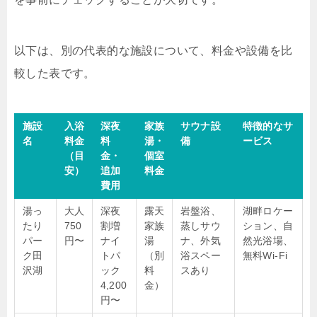
以下は、別の代表的な施設について、料金や設備を比
較した表です。
施設
入浴
深夜
家族
サウナ設
特徴的なサ
名
料金
料
湯・
備
ービス
（目
金・
個室
安）
追加
料金
費用
湯っ
大人
深夜
露天
岩盤浴、
湖畔ロケー
たり
750
割増
家族
蒸しサウ
ション、自
パー
円〜
ナイ
湯
ナ、外気
然光浴場、
ク田
トパ
（別
浴スペー
無料Wi-Fi
沢湖
ック
料
スあり
4,200
金）
円〜