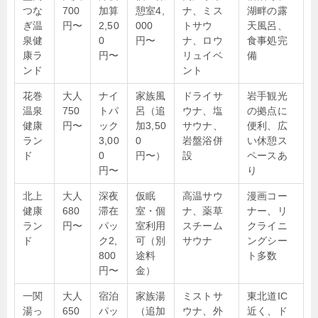
つな
700
加算
憩室4,
ナ、ミス
湖畔の露
ぎ温
円〜
2,50
000
トサウ
天風呂、
泉健
0
円〜
ナ、ロウ
食事処完
康ラ
円〜
リュイベ
備
ンド
ント
花巻
大人
ナイ
家族風
ドライサ
岩手観光
温泉
750
トパ
呂（追
ウナ、塩
の拠点に
健康
円〜
ック
加3,50
サウナ、
便利、広
ラン
3,00
0
岩盤浴併
い休憩ス
ド
0
円〜）
設
ペースあ
円〜
り
北上
大人
深夜
仮眠
高温サウ
漫画コー
健康
680
滞在
室・個
ナ、薬草
ナー、リ
ラン
円〜
パッ
室利用
スチーム
クライニ
ド
ク2,
可（別
サウナ
ングシー
800
途料
ト多数
円〜
金）
一関
大人
宿泊
家族湯
ミストサ
東北道IC
湯っ
650
パッ
（追加
ウナ、外
近く、ド