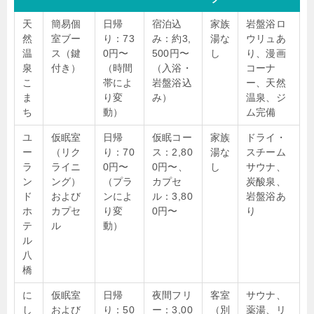
天
簡易個
日帰
宿泊込
家族
岩盤浴ロ
然
室ブー
り：73
み：約3,
湯な
ウリュあ
温
ス（鍵
0円〜
500円〜
し
り、漫画
泉
付き）
（時間
（入浴・
コーナ
こ
帯によ
岩盤浴込
ー、天然
ま
り変
み）
温泉、ジ
ち
動）
ム完備
ユ
仮眠室
日帰
仮眠コー
家族
ドライ・
ー
（リク
り：70
ス：2,80
湯な
スチーム
ラ
ライニ
0円〜
0円〜、
し
サウナ、
ン
ング）
（プラ
カプセ
炭酸泉、
ド
および
ンによ
ル：3,80
岩盤浴あ
ホ
カプセ
り変
0円〜
り
テ
ル
動）
ル
八
橋
に
仮眠室
日帰
夜間フリ
客室
サウナ、
し
および
り：50
ー：3,00
（別
薬湯、リ