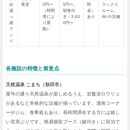
め
客室
0円〜
0円〜、
料
ラックス
湯
（時間
朝食付
金）
ルーム、
っ
帯によ
き：3,60
あり
Wi-Fi完備
娘
り変
0円〜
ラ
動）
ン
ド
各施設の特徴と留意点
天然温泉 こまち（秋田市）
屋号の通り天然温泉が楽しめるうえ、岩盤浴ロウリュ
があるなど本格的な設備が揃っています。漫画コーナ
ーやジム、食事処もあり、長時間滞在する方には嬉し
い充実ぶりです。簡易個室ブース（鍵付き）に宿泊で