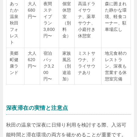
あっ
大人
夜間
個室
高温ドラ
森に囲まれ
たか
680
ステ
休憩
イサウ
た静かな環
温泉
円〜
イプ
室
ナ、薬草
境、軽食コ
秋田
ラン
（別
サウナ、
ーナー、駐
フォ
3,800
料
小庭付き
車場広し
レス
円〜
金）
休憩室
ト
美郷
大人
宿泊
家族
ミストサ
地元食材の
町健
620
パッ
風呂
ウナ、ド
レストラ
康ラ
円〜
ク3,2
（別
ライサウ
ン、深夜も
ンド
00
途追
ナあり
営業する休
円〜
加）
憩室完備
深夜滞在の実情と注意点
秋田の温泉で深夜に日帰り利用を検討する際、入浴可
能時間と滞在環境の両方を確かめることが重要です。