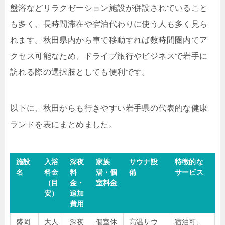
盤浴などリラクゼーション施設が併設されていること
も多く、長時間滞在や宿泊代わりに使う人も多く見ら
れます。秋田県内から車で移動すれば数時間圏内でア
クセス可能なため、ドライブ旅行やビジネスで岩手に
訪れる際の選択肢としても便利です。
以下に、秋田からも行きやすい岩手県の代表的な健康
ランドを表にまとめました。
施設
入浴
深夜
家族
サウナ設
特徴的な
名
料金
料
湯・個
備
サービス
（目
金・
室料金
安）
追加
費用
盛岡
大人
深夜
個室休
高温サウ
宿泊可、