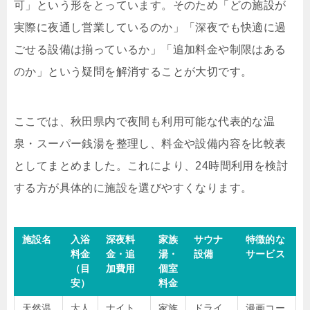
可」という形をとっています。そのため「どの施設が
実際に夜通し営業しているのか」「深夜でも快適に過
ごせる設備は揃っているか」「追加料金や制限はある
のか」という疑問を解消することが大切です。
ここでは、秋田県内で夜間も利用可能な代表的な温
泉・スーパー銭湯を整理し、料金や設備内容を比較表
としてまとめました。これにより、24時間利用を検討
する方が具体的に施設を選びやすくなります。
施設名
入浴
深夜料
家族
サウナ
特徴的な
料金
金・追
湯・
設備
サービス
（目
加費用
個室
安）
料金
天然温
大人
ナイト
家族
ドライ
漫画コー