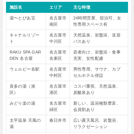
施設名
エリア
主な特徴
湯〜とぴあ宝
名古屋市
24時間営業、宿泊可、女
南区
性専用スペース有
キャナルリゾー
名古屋市
天然温泉、岩盤浴、送迎
ト
中川区
バスあり
RAKU SPA GAR
名古屋市
若者向け、岩盤浴・食事
DEN 名古屋
名東区
充実、女性配慮
ウェルビー名駅
名古屋市
男性専用、サウナ、カプ
中村区
セルホテル併設
喜多の湯（港
名古屋市
コスパ重視、天然温泉、
区）
港区
炭酸泉あり
みどり楽の湯
名古屋市
新しい、温浴種類豊富、
緑区
会員割あり
太平温泉 天風の
春日井市
広い露天風呂、岩盤浴、
湯
リラクゼーション