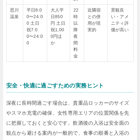
思川
平日8:0
大人平
22
近隣宿
景観良
温泉
0〜24:0
日850
時
との併
い・アメ
0 土日
円 土日
以
用が現
ニティ評
祝7:0
祝1,00
降
実的
価が高い
0〜24:0
0円ほ
夜
0
か
間
料
金
安全・快適に過ごすための実務ヒント
深夜に長時間過ごす場合は、貴重品ロッカーのサイズ
やスマホ充電の確保、女性専用エリアの位置関係を先
に把握しておくと安心です。飲酒後の入浴は安全面の
観点から避ける案内が一般的で、食事の順番と入浴の