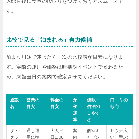
入館直後に食事の段取りをつけておくとスムーズで
す。
比較で見る「泊まれる」有力候補
泊まり用途で迷ったら、次の比較表が目安になりま
す。実際の運用や価格は時期やイベントで変わるた
め、来館当日の案内で確定させてください。
施設
営業の
料金の
深
仮眠・
口コミの
名
目安
目安
夜
宿泊の
傾向
加
しやす
算
さ
ザ・
通し運
大人平
案
個室キ
サウナ広
グラ
用に準
日1,98
内
ャビン
い・手ぶ