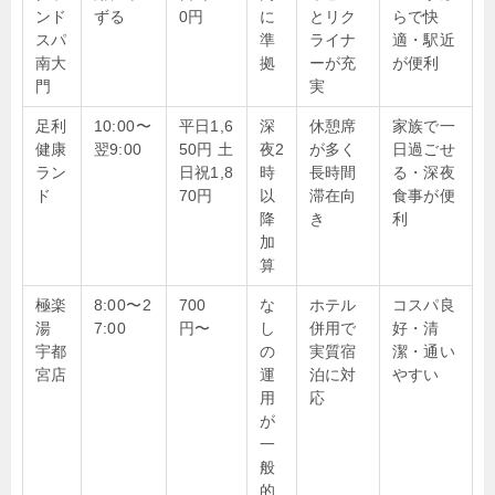
ンド
ずる
0円
に
とリク
らで快
スパ
準
ライナ
適・駅近
南大
拠
ーが充
が便利
門
実
足利
10:00〜
平日1,6
深
休憩席
家族で一
健康
翌9:00
50円 土
夜2
が多く
日過ごせ
ラン
日祝1,8
時
長時間
る・深夜
ド
70円
以
滞在向
食事が便
降
き
利
加
算
極楽
8:00〜2
700
な
ホテル
コスパ良
湯
7:00
円〜
し
併用で
好・清
宇都
の
実質宿
潔・通い
宮店
運
泊に対
やすい
用
応
が
一
般
的